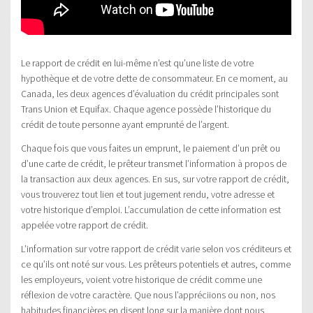
Le rapport de crédit en lui-même n’est qu’une liste de votre
hypothèque et de votre dette de consommateur. En ce moment, au
Canada, les deux agences d’évaluation du crédit principales sont
Trans Union et Equifax. Chaque agence possède l’historique du
crédit de toute personne ayant emprunté de l’argent.
Chaque fois que vous faites un emprunt, le paiement d’un prêt ou
d’une carte de crédit, le prêteur transmet l’information à propos de
la transaction aux deux agences. En sus, sur votre rapport de crédit,
vous trouverez tout lien et tout jugement rendu, votre adresse et
votre historique d’emploi. L’accumulation de cette information est
appelée votre rapport de crédit.
L’information sur votre rapport de crédit varie selon vos créditeurs et
ce qu’ils ont noté sur vous. Les prêteurs potentiels et autres, comme
les employeurs, voient votre historique de crédit comme une
réflexion de votre caractère. Que nous l’appréciions ou non, nos
habitudes financières en disent long sur la manière dont nous