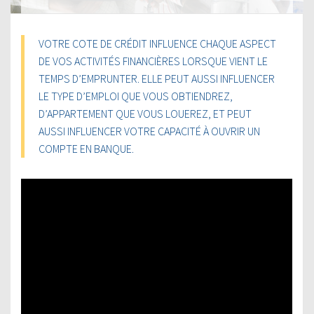
VOTRE COTE DE CRÉDIT INFLUENCE CHAQUE ASPECT
DE VOS ACTIVITÉS FINANCIÈRES LORSQUE VIENT LE
TEMPS D’EMPRUNTER. ELLE PEUT AUSSI INFLUENCER
LE TYPE D’EMPLOI QUE VOUS OBTIENDREZ,
D’APPARTEMENT QUE VOUS LOUEREZ, ET PEUT
AUSSI INFLUENCER VOTRE CAPACITÉ À OUVRIR UN
COMPTE EN BANQUE.