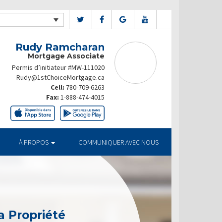
Rudy Ramcharan
Mortgage Associate
Permis d’initiateur #MW-111020
Rudy@1stChoiceMortgage.ca
Cell:
780-709-6263
Fax:
1-888-474-4015
À PROPOS
COMMUNIQUER AVEC NOUS
a Propriété